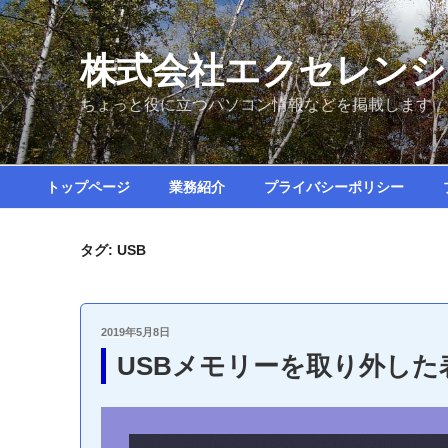
コ
ン
テ
株式会社エクセレンシ
ン
ちょっと役に立つパソコン情報などを掲載します
ツ
へ
ス
キ
トップページ
業務紹介
プライバシーポリシー
ッ
プ
タグ:
USB
投
2019年5月8日
稿
USBメモリーを取り外した
日: